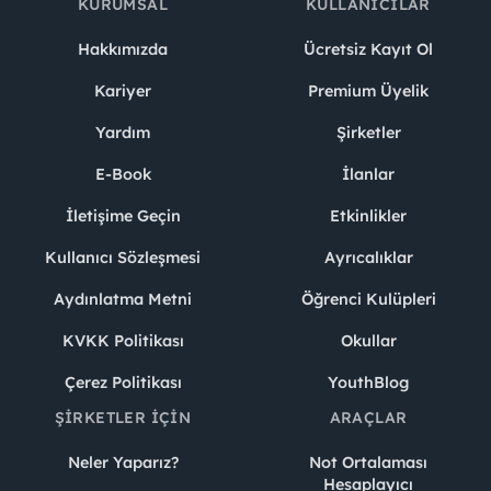
KURUMSAL
KULLANICILAR
Hakkımızda
Ücretsiz Kayıt Ol
Kariyer
Premium Üyelik
Yardım
Şirketler
E-Book
İlanlar
İletişime Geçin
Etkinlikler
Kullanıcı Sözleşmesi
Ayrıcalıklar
Aydınlatma Metni
Öğrenci Kulüpleri
KVKK Politikası
Okullar
Çerez Politikası
YouthBlog
ŞIRKETLER İÇIN
ARAÇLAR
Neler Yaparız?
Not Ortalaması
Hesaplayıcı