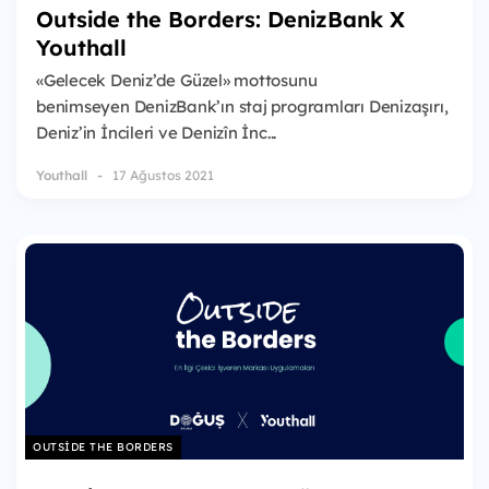
Outside the Borders: DenizBank X
Youthall
«Gelecek Deniz’de Güzel» mottosunu
benimseyen DenizBank’ın staj programları Denizaşırı,
Deniz’in İncileri ve Denizîn İnc...
Youthall
17 Ağustos 2021
OUTSIDE THE BORDERS