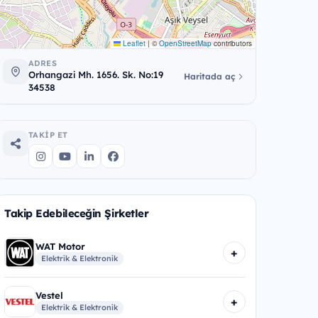
Leaflet
|
©
OpenStreetMap
contributors
ADRES
Orhangazi Mh. 1656. Sk. No:19
Haritada aç
34538
TAKIP ET
Takip Edebileceğin Şirketler
WAT Motor
+
Elektrik & Elektronik
Vestel
+
Elektrik & Elektronik