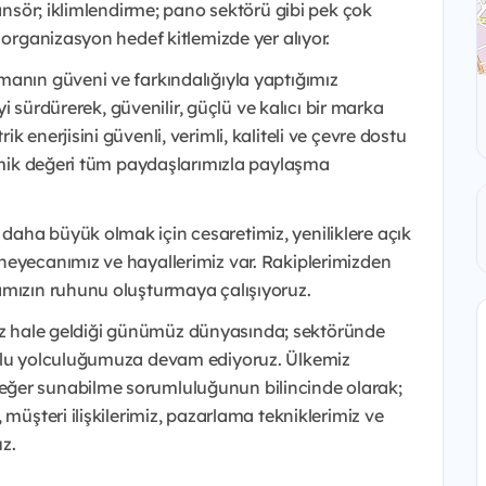
sansör; iklimlendirme; pano sektörü gibi pek çok
 organizasyon hedef kitlemizde yer alıyor.
manın güveni ve farkındalığıyla yaptığımız
eyi sürdürerek, güvenilir, güçlü ve kalıcı bir marka
 enerjisini güvenli, verimli, kaliteli ve çevre dostu
nomik değeri tüm paydaşlarımızla paylaşma
aha büyük olmak için cesaretimiz, yeniliklere açık
heyecanımız ve hayallerimiz var. Rakiplerimizden
amızın ruhunu oluşturmaya çalışıyoruz.
ırsız hale geldiği günümüz dünyasında; sektöründe
utlu yolculuğumuza devam ediyoruz. Ülkemiz
eğer sunabilme sorumluluğunun bilincinde olarak;
 müşteri ilişkilerimiz, pazarlama tekniklerimiz ve
z.