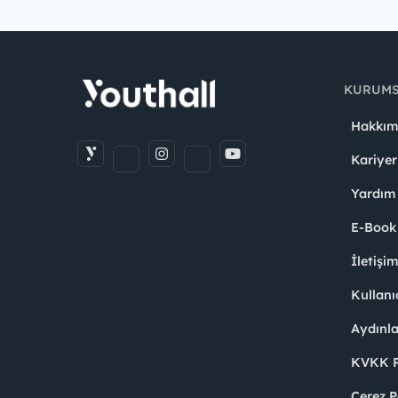
KURUM
Hakkım
Kariyer
Yardım
E-Book
İletişi
Kullanı
Aydınl
KVKK Po
Çerez P