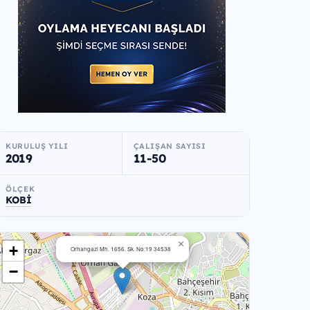
KURULUŞ YILI
ÇALIŞAN SAYISI
2019
11-50
ÖLÇEK
KOBİ
×
+
Orhangazi Mh. 1656. Sk. No:19 34538
−