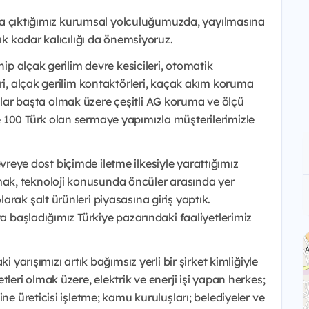
nıyla çıktığımız kurumsal yolculuğumuzda, yayılmasına
ık kadar kalıcılığı da önemsiyoruz.
hip alçak gerilim devre kesicileri, otomatik
eri, alçak gerilim kontaktörleri, kaçak akım koruma
ortalar başta olmak üzere çeşitli AG koruma ve ölçü
 100 Türk olan sermaye yapımızla müşterilerimizle
 çevreye dost biçimde iletme ilkesiyle yarattığımız
ak, teknoloji konusunda öncüler arasında yer
rak şalt ürünleri piyasasına giriş yaptık.
ya başladığımız Türkiye pazarındaki faaliyetlerimiz
i yarışımızı artık bağımsız yerli bir şirket kimliğiyle
leri olmak üzere, elektrik ve enerji işi yapan herkes;
ne üreticisi işletme; kamu kuruluşları; belediyeler ve