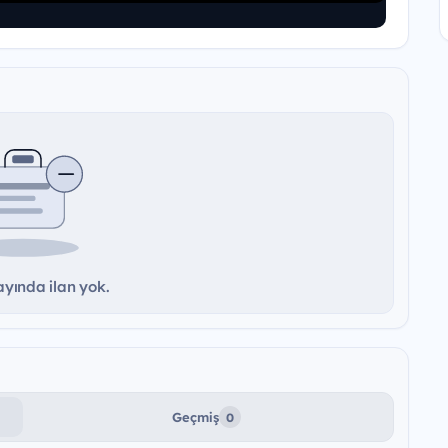
yında ilan yok.
Geçmiş
0