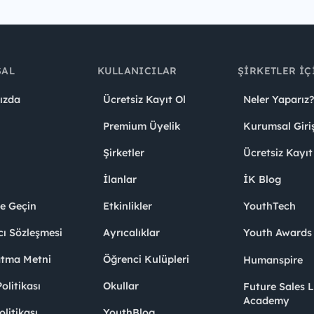
SAL
KULLANICILAR
ŞIRKETLER İÇ
ızda
Ücretsiz Kayıt Ol
Neler Yaparız?
Premium Üyelik
Kurumsal Giri
Şirketler
Ücretsiz Kayıt
İlanlar
İK Blog
me Geçin
Etkinlikler
YouthTech
cı Sözleşmesi
Ayrıcalıklar
Youth Award
atma Metni
Öğrenci Kulüpleri
Humanspire
litikası
Okullar
Future Sales 
Academy
olitikası
YouthBlog