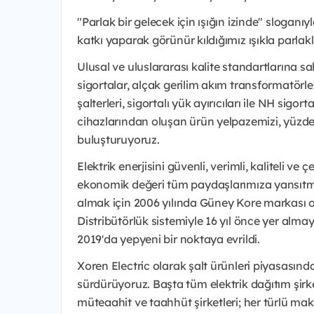
"Parlak bir gelecek için ışığın izinde" sloga
katkı yaparak görünür kıldığımız ışıkla parlakl
Ulusal ve uluslararası kalite standartlarına sa
sigortalar, alçak gerilim akım transformatörl
şalterleri, sigortalı yük ayırıcıları ile NH sig
cihazlarından oluşan ürün yelpazemizi, yüzde
buluşturuyoruz.
Elektrik enerjisini güvenli, verimli, kaliteli ve
ekonomik değeri tüm paydaşlarımıza yansıtm
almak için 2006 yılında Güney Kore markası ola
Distribütörlük sistemiyle 16 yıl önce yer alma
2019'da yepyeni bir noktaya evrildi.
Xoren Electric olarak şalt ürünleri piyasasındak
sürdürüyoruz. Başta tüm elektrik dağıtım şirket
müteaahit ve taahhüt şirketleri; her türlü maki