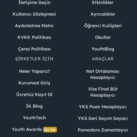
İletişime Geçin
Etkinlikler
Kullanıcı Sözleşmesi
Ayrıcalıklar
Aydınlatma Metni
Öğrenci Kulüpleri
KVKK Politikası
Okullar
Çerez Politikası
YouthBlog
ŞIRKETLER İÇIN
ARAÇLAR
Neler Yaparız?
Not Ortalaması
Hesaplayıcı
Kurumsal Giriş
Vize Final Büt
Ücretsiz Kayıt Ol
Hesaplayıcı
İK Blog
YKS Puan Hesaplayıcı
YouthTech
YKS Geri Sayım Sayacı
Youth Awards
Pomodoro Zamanlayıcı
Oy Ver