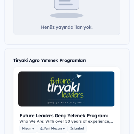
Henüz yayında ilan yok.
Tiryaki Agro Yetenek Programları
Future Leaders Genç Yetenek Programı
Who We Are: With over 50 years of experience,
we add value by processing rice and pulses,
Nisan +
Yeni Mezun +
İstanbul
grains…