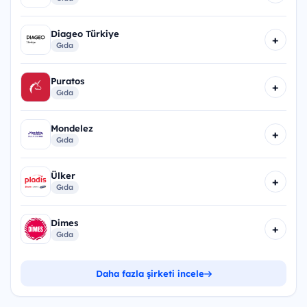
Diageo Türkiye
+
Gıda
Puratos
+
Gıda
Mondelez
+
Gıda
Ülker
+
Gıda
Dimes
+
Gıda
Daha fazla şirketi incele