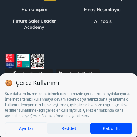
Humanspire
Maaş Hesaplayıcı
Future Sales Leader
All tools
Academy
STJ Human Resources Informatics and Consultancy Inc. as a
Private Employment Agency to operate between 13/05/2025 -
12/05/2028, Turkey Employment Agency by 18/04/2025 date
and 18095710 numbered decision in accordance with the
document No. 1078 operates with. Pursuant to Law No. 4904,
it is forbidden to charge fees from job seekers.