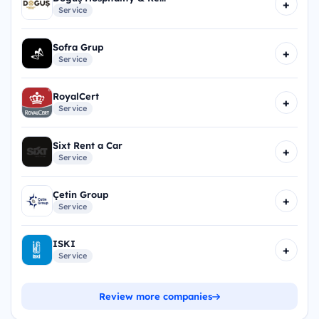
+
Service
Sofra Grup
+
Service
RoyalCert
+
Service
Sixt Rent a Car
+
Service
Çetin Group
+
Service
ISKI
+
Service
Review more companies