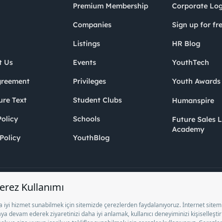
Premium Membership
Corporate Log
Companies
Sign up for fr
Listings
HR Blog
t Us
Events
YouthTech
greement
Privileges
Youth Award
ure Text
Student Clubs
Humanspire
olicy
Schools
Future Sales 
Academy
Policy
YouthBlog