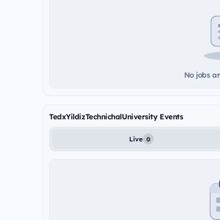
No jobs ar
TedxYildizTechnichalUniversity Events
Live
0