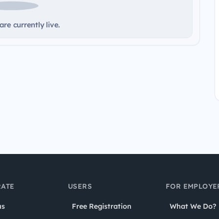
re currently live.
ATE
USERS
FOR EMPLOYE
us
Free Registration
What We Do?