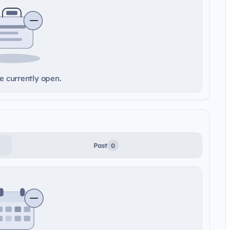
e currently open.
Past
0