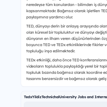
neredeyse tüm konulardan - bilimden iş dünya
kapsanmaktadır. Bağımsız olarak işletilen TEDx
paylaşımına yardımcı olur.
TED, dünyayı derin bir anlayış arayışında ola
olan küresel bir topluluktur ve dünyayı değiş
dünyanın en ilham veren düşünürlerinden özgü
boyunca TED ve TEDx etkinliklerinde fikirler ve 
topluluğu inşa edilmektedir.
TEDx etkinliği, daha önce TED konferansların
videoların toplulukla paylaşıldığı yerel bir to
topluluk bazında bağımsız olarak koordine edil
tasarımı benzersizdir ve bağımsız olarak gelişt
TedxYildizTechnichalUniversity Jobs and Interns