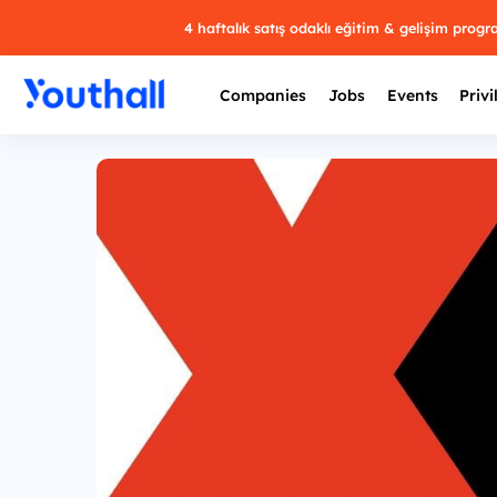
4 haftalık satış odaklı eğitim & gelişim prog
Companies
Jobs
Events
Privi