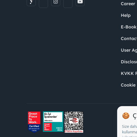
Career
Help
E-Book
Contac
User A
Disclos
KVKK P
Cookie 