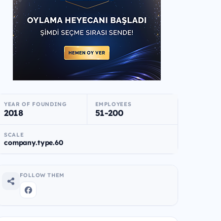
YEAR OF FOUNDING
EMPLOYEES
2018
51-200
SCALE
company.type.60
FOLLOW THEM