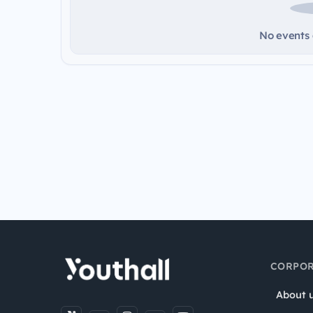
No events a
CORPOR
About 