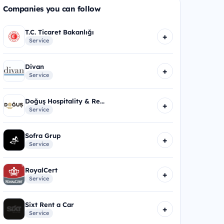
Companies you can follow
T.C. Ticaret Bakanlığı
+
Service
Divan
+
Service
Doğuş Hospitality & Re...
+
Service
Sofra Grup
+
Service
RoyalCert
+
Service
Sixt Rent a Car
+
Service