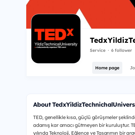
TedxYildizT
Service
·
6 follower
Home page
Jo
About TedxYildizTechnichalUnivers
TED, genellikle kısa, güçlü görüşmeler şeklin
adamış kar amacı gütmeyen bir kuruluştur. T
yılında Teknoloji, Eğlence ve Tasarımın bir a