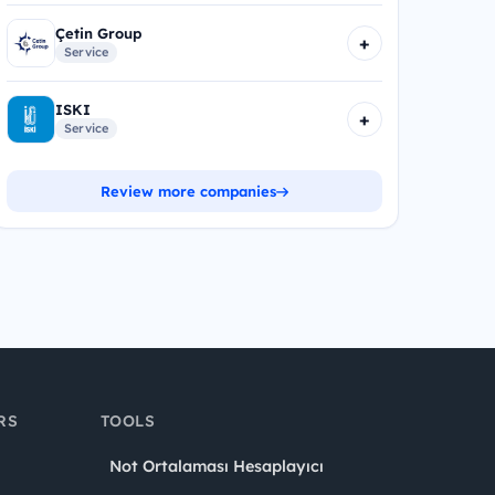
Çetin Group
+
Service
ISKI
+
Service
Review more companies
RS
TOOLS
Not Ortalaması Hesaplayıcı