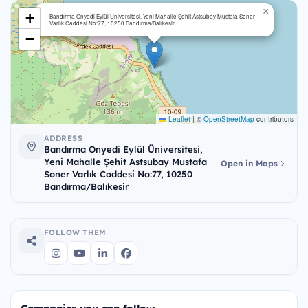
×
+
Bandırma Onyedi Eylül Üniversitesi, Yeni Mahalle Şehit Astsubay Mustafa Soner
Varlık Caddesi No:77, 10250 Bandırma/Balıkesir
−
Leaflet
|
©
OpenStreetMap
contributors
ADDRESS
Bandırma Onyedi Eylül Üniversitesi,
Yeni Mahalle Şehit Astsubay Mustafa
Open in Maps
Soner Varlık Caddesi No:77, 10250
Bandırma/Balıkesir
FOLLOW THEM