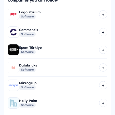
Companies you can follow
Logo Yazılım
+
Software
Commencis
+
Software
Epam Türkiye
+
Software
Databricks
+
Software
Mikrogrup
+
Software
Holly Palm
+
Software