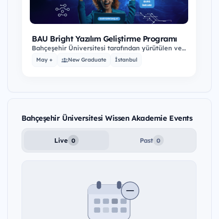
BAU Bright Yazılım Geliştirme Programı
Bahçeşehir Üniversitesi tarafından yürütülen ve
proje deneyimi yüksek eğitici kadrosu ile fark…
May +
New Graduate
İstanbul
Bahçeşehir Üniversitesi Wissen Akademie Events
Live
Past
0
0