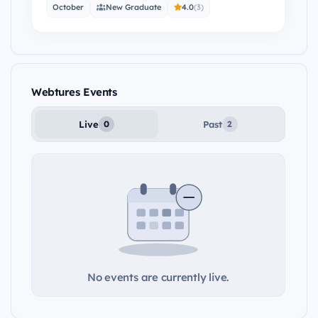
daha fazla kadının katkısını toplamak ve kadın…
October
New Graduate
4.0
(3)
Webtures Events
Live
Past
0
2
No events are currently live.