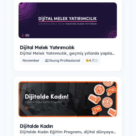
Dijital Melek Yatırımcılık
Dijital Melek Yatırımcılık, geçmiş yıllarda yapılan
başvurularda fayda ve gelişimi amaç edinmiş…
November
Young Professional
4.7
(3)
Dijitalde Kadın
Dijitalde Kadın Eğitim Programı, dijital dünyaya