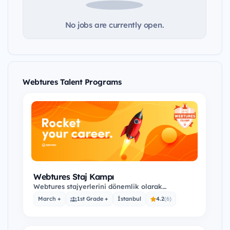
No jobs are currently open.
Webtures Talent Programs
Webtures Staj Kampı
Webtures stajyerlerini dönemlik olarak
oluşturduğu kamplarla seçiyor. Tam günlük bir
March +
1st Grade +
İstanbul
4.2
(6)
kampla…