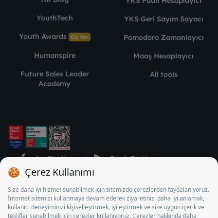
YKS Puan Hesaplayıcı
YouthTech
YKS Geri Sayım Sayacı
Youth Awards
Pomodoro Zamanlayıcı
Oy Ver
Humanspire
Maaş Hesaplayıcı
Future Sales Leader
All tools
Academy
STJ Human Resources Informatics and Consultancy Inc. as a
Private Employment Agency to operate between 13/05/2025 -
12/05/2028, Turkey Employment Agency by 18/04/2025 date