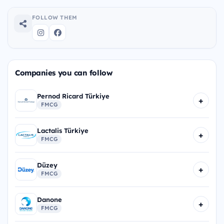
FOLLOW THEM
Companies you can follow
Pernod Ricard Türkiye
+
FMCG
Lactalis Türkiye
+
FMCG
Düzey
+
FMCG
Danone
+
FMCG