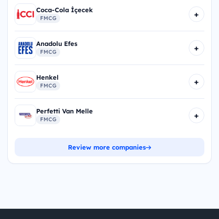
Coca-Cola İçecek
+
FMCG
Anadolu Efes
+
FMCG
Henkel
+
FMCG
Perfetti Van Melle
+
FMCG
Review more companies