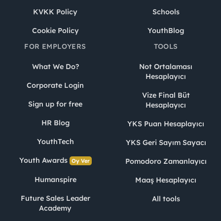
KVKK Policy
Schools
Cookie Policy
YouthBlog
FOR EMPLOYERS
TOOLS
What We Do?
Not Ortalaması
Hesaplayıcı
Corporate Login
Vize Final Büt
Sign up for free
Hesaplayıcı
HR Blog
YKS Puan Hesaplayıcı
YouthTech
YKS Geri Sayım Sayacı
Youth Awards
Pomodoro Zamanlayıcı
Oy Ver
Humanspire
Maaş Hesaplayıcı
Future Sales Leader
All tools
Academy