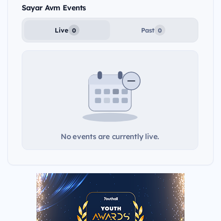
Sayar Avm Events
Live
Past
0
0
No events are currently live.