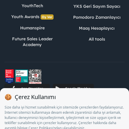
YouthTech
YKS Geri Sayım Sayacı
Youth Awards
Pomodoro Zamanlayıcı
Oy Ver
Humanspire
Maaş Hesaplayıcı
Future Sales Leader
All tools
Academy
STJ Human Resources Informatics and Consultancy Inc. as a
Private Employment Agency to operate between 13/05/2025 -
12/05/2028, Turkey Employment Agency by 18/04/2025 date