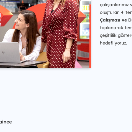
çalışanlarımız 
oluşturan 4 te
Çalışması ve 
toplanarak teme
çeşitlilik göste
hedefliyoruz.
ainee