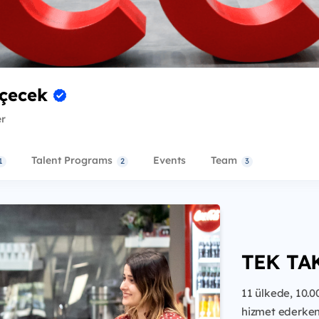
İçecek
er
Talent Programs
Events
Team
1
2
3
TEK TAK
11 ülkede, 10.0
hizmet ederke