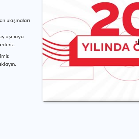
tan ulaşmaları
paylaşmaya
ederiz.
imiz
ıklayın.