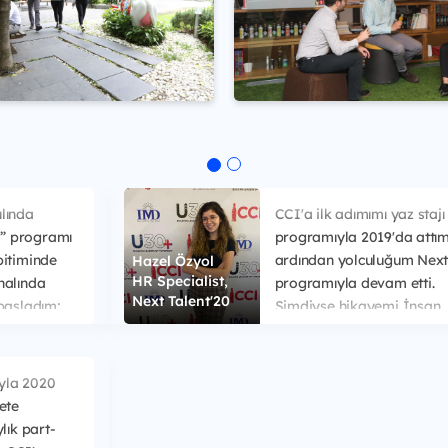
lında
CCI'a ilk adımımı yaz stajı
” programı
programıyla 2019'da attı
bitiminde
ardından yolculuğum Next
Hazel Özyol
HR Specialist,
nalında
programıyla devam etti.
Next Talent'20
 başladım;
Şimdiyse hikayemi İnsan
inde Satış
Kaynakları Uzmanı olarak
mını ve bir
sürdürmekteyim. Bu yolcu
imlerin
inisiyatif kullanabilmek, ri
yla 2020
endim. Benim
alabilmek ve karşılaştığım
ete
gelecekte
engeller karşısında durm
lık part-
yatım için
ilerlemek konusunda çok 