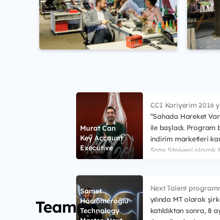
CCI Kariyerim 2016 yı
“Sahada Hareket Var
ile başladı. Program 
Murat Can
Key Account
indirim marketleri ka
Executive
Satış Stajyeri olarak
bu 3 aylık staj dönem
Departmanı görev tanı
organizasyondaki bir
Next Talent programı
Samet
sorumluluklarını öğr
yılında MT olarak şirk
Hacıömeroğlu
Team
için çok yararlı olup 
katıldıktan sonra, 8 ay
Technology
başlayacak olan iş ha