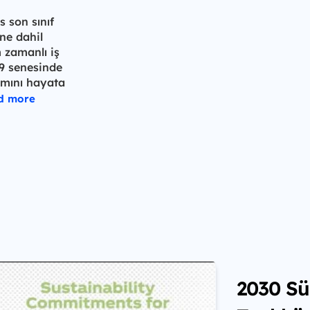
 son sınıf
ne dahil
 zamanlı iş
9 senesinde
ımını hayata
d more
2030 Sür