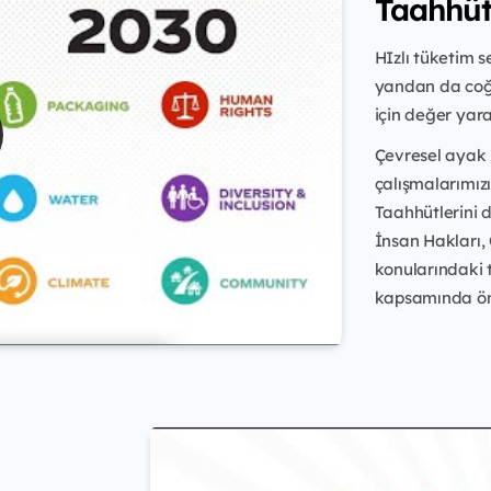
Taahhüt
HIzlı tüketim s
yandan da coğ
için değer yar
Çevresel ayak i
çalışmalarımızı
Taahhütlerini 
İnsan Hakları, 
konularındaki 
kapsamında öne