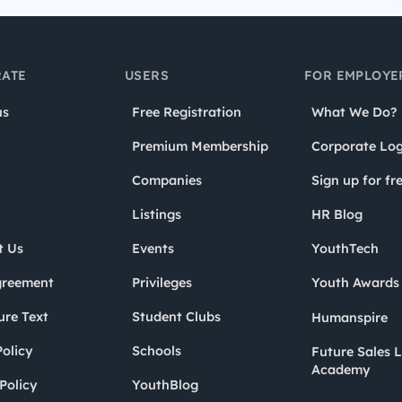
ATE
USERS
FOR EMPLOYE
us
Free Registration
What We Do?
Premium Membership
Corporate Log
Companies
Sign up for fr
Listings
HR Blog
t Us
Events
YouthTech
greement
Privileges
Youth Award
ure Text
Student Clubs
Humanspire
olicy
Schools
Future Sales 
Academy
Policy
YouthBlog