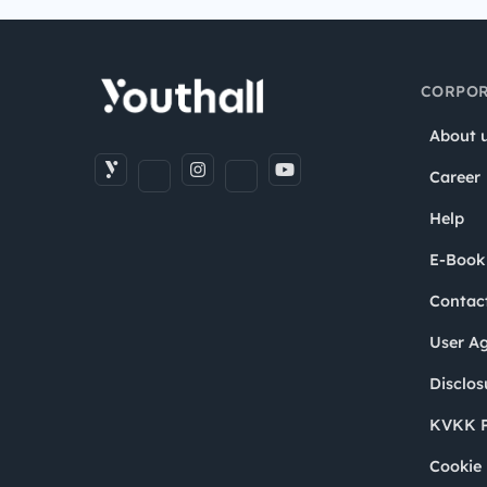
CORPOR
About 
Career
Help
E-Book
Contac
User A
Disclos
KVKK P
Cookie 