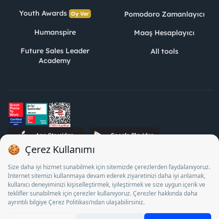
Youth Awards
Pomodoro Zamanlayıcı
Oy Ver
Humanspire
Maaş Hesaplayıcı
Future Sales Leader
All tools
Academy
STJ Human Resources Informatics and Consultancy Inc. as a
Private Employment Agency to operate between 13/05/2025 -
12/05/2028, Turkey Employment Agency by 18/04/2025 date
and 18095710 numbered decision in accordance with the
document No. 1078 operates with. Pursuant to Law No. 4904,