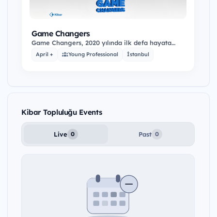
Game Changers
Game Changers, 2020 yılında ilk defa hayata
geçirilmiş, ayrıcalıklı bir gelişim programıdır. Bu…
April +
Young Professional
İstanbul
Kibar Topluluğu Events
Live
Past
0
0