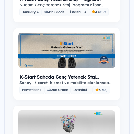
K-team Genç Yetenek Staj Programı Kibar
Topluluğu’nda gerçek bir deneyime hazır mısın?
January +
4th Grade
İstanbul +
4.6
(19)
Sanayi…
K-Start Sahada Genç Yetenek Staj
Programı
Sanayi, ticaret, hizmet ve mobilite alanlarında
17 şirketi ve 5000'e yakın çalışanıyla faaliyet…
November +
2nd Grade
İstanbul +
3.7
(3)