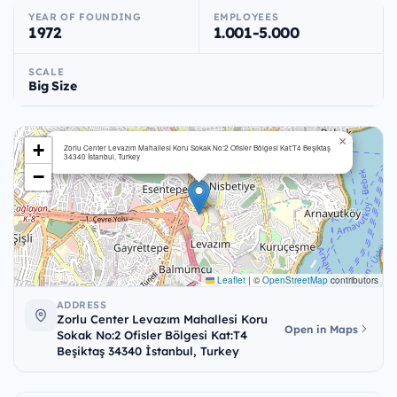
YEAR OF FOUNDING
EMPLOYEES
1972
1.001-5.000
SCALE
Big Size
×
+
Zorlu Center Levazım Mahallesi Koru Sokak No:2 Ofisler Bölgesi Kat:T4 Beşiktaş
34340 İstanbul, Turkey
−
Leaflet
|
©
OpenStreetMap
contributors
ADDRESS
Zorlu Center Levazım Mahallesi Koru
Open in Maps
Sokak No:2 Ofisler Bölgesi Kat:T4
Beşiktaş 34340 İstanbul, Turkey