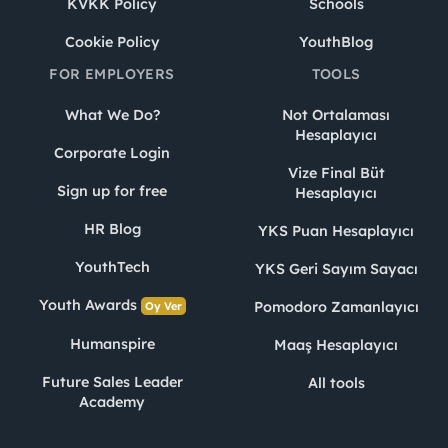
KVKK Policy
Schools
Cookie Policy
YouthBlog
FOR EMPLOYERS
TOOLS
What We Do?
Not Ortalaması
Hesaplayıcı
Corporate Login
Vize Final Büt
Sign up for free
Hesaplayıcı
HR Blog
YKS Puan Hesaplayıcı
YouthTech
YKS Geri Sayım Sayacı
Youth Awards
Pomodoro Zamanlayıcı
Oy Ver
Humanspire
Maaş Hesaplayıcı
Future Sales Leader
All tools
Academy