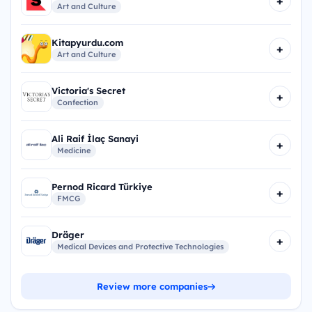
+
Art and Culture
Kitapyurdu.com
+
Art and Culture
Victoria's Secret
+
Confection
Ali Raif İlaç Sanayi
+
Medicine
Pernod Ricard Türkiye
+
FMCG
Dräger
+
Medical Devices and Protective Technologies
Review more companies