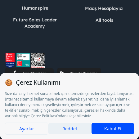
Humanspire
Maaş Hesaplayıcı
Future Sales Leader
All tools
Academy
STJ Human Resources Informatics and Consultancy Inc. as a
Private Employment Agency to operate between 13/05/2025 -
12/05/2028, Turkey Employment Agency by 18/04/2025 date
and 18095710 numbered decision in accordance with the
document No. 1078 operates with. Pursuant to Law No. 4904,
it is forbidden to charge fees from job seekers.