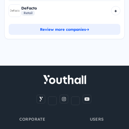
DeFacto
+
Retail
Review more companies
CORPORATE
USERS