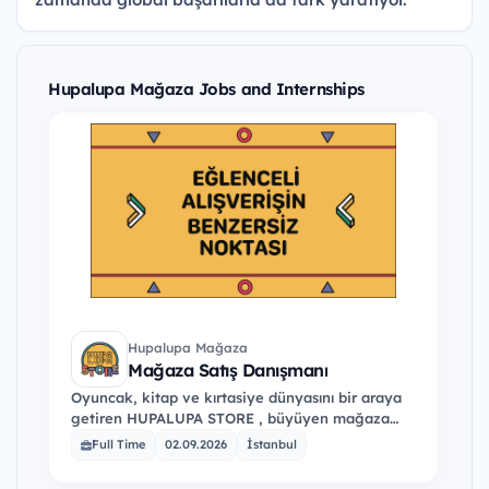
Hupalupa Mağaza Jobs and Internships
Hupalupa Mağaza
Mağaza Satış Danışmanı
Oyuncak, kitap ve kırtasiye dünyasını bir araya
getiren HUPALUPA STORE , büyüyen mağaza
organizasyonu için enerjik ve müşteri
Full Time
02.09.2026
İstanbul
deneyimini önemseyen " Mağaza…