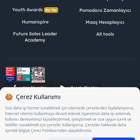
Youth Awards
Pomodoro Zamanlayıcı
Oy Ver
Humanspire
Maaş Hesaplayıcı
Future Sales Leader
All tools
Academy
STJ Human Resources Informatics and Consultancy Inc. as a
Private Employment Agency to operate between 13/05/2025 -
12/05/2028, Turkey Employment Agency by 18/04/2025 date
and 18095710 numbered decision in accordance with the
document No. 1078 operates with. Pursuant to Law No. 4904,