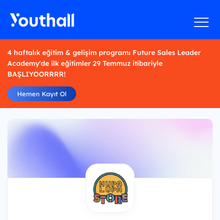
4 haftalık eğitim & gelişim programı Future Sales Leader
Academy'de ilk eğitimler 29 Temmuz itibariyle
BAŞLIYOORRRR!
Hemen Kayıt Ol