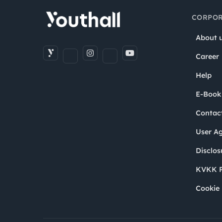
CORPOR
About 
Career
Help
E-Book
Contac
User A
Disclos
KVKK P
Cookie 