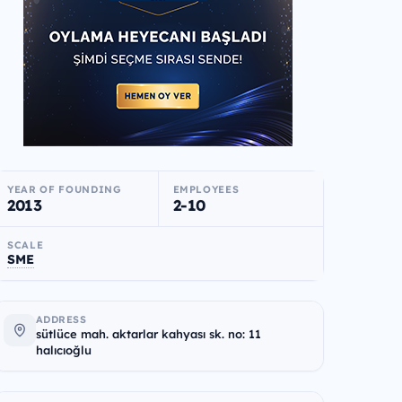
YEAR OF FOUNDING
EMPLOYEES
2013
2-10
SCALE
SME
ADDRESS
sütlüce mah. aktarlar kahyası sk. no: 11
halıcıoğlu