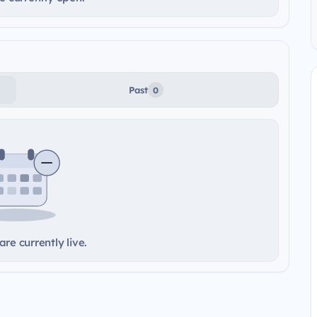
Past
0
re currently live.