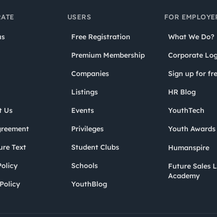
ATE
USERS
FOR EMPLOYE
us
Free Registration
What We Do?
Premium Membership
Corporate Log
Companies
Sign up for fr
Listings
HR Blog
t Us
Events
YouthTech
greement
Privileges
Youth Award
ure Text
Student Clubs
Humanspire
olicy
Schools
Future Sales 
Academy
Policy
YouthBlog