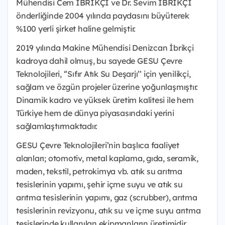
Mühendisi Cem İBRİKÇİ ve Dr. Sevim İBRİKÇİ
önderliğinde 2004 yılında paydasını büyüterek
%100 yerli şirket haline gelmiştir.
2019 yılında Makine Mühendisi Denizcan İbrikçi
kadroya dahil olmuş, bu sayede GESU Çevre
Teknolojileri, ‘’Sıfır Atık Su Deşarjı’’ için yenilikçi,
sağlam ve özgün projeler üzerine yoğunlaşmıştır.
Dinamik kadro ve yüksek üretim kalitesi ile hem
Türkiye hem de dünya piyasasındaki yerini
sağlamlaştırmaktadır.
GESU Çevre Teknolojileri’nin başlıca faaliyet
alanları; otomotiv, metal kaplama, gıda, seramik,
maden, tekstil, petrokimya vb. atık su arıtma
tesislerinin yapımı, şehir içme suyu ve atık su
arıtma tesislerinin yapımı, gaz (scrubber), arıtma
tesislerinin revizyonu, atık su ve içme suyu arıtma
tesislerinde kullanılan ekipmanların üretimidir.