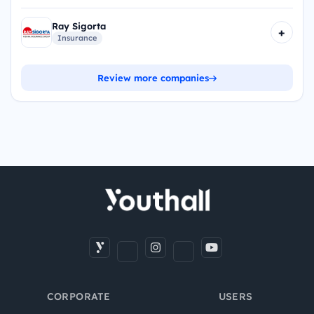
Ray Sigorta
+
Insurance
Review more companies
CORPORATE
USERS