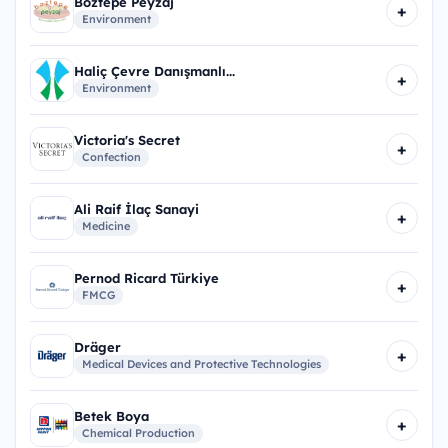
Boztepe Peyzaj
+
Environment
Haliç Çevre Danışmanlı...
+
Environment
Victoria's Secret
+
Confection
Ali Raif İlaç Sanayi
+
Medicine
Pernod Ricard Türkiye
+
FMCG
Dräger
+
Medical Devices and Protective Technologies
Betek Boya
+
Chemical Production