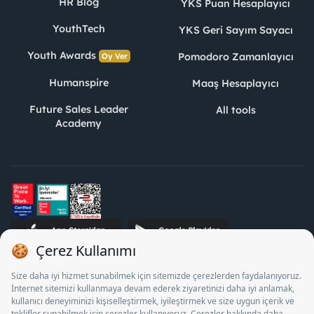
HR Blog
YKS Puan Hesaplayıcı
YouthTech
YKS Geri Sayım Sayacı
Youth Awards
Pomodoro Zamanlayıcı
Oy Ver
Humanspire
Maaş Hesaplayıcı
Future Sales Leader
All tools
Academy
STJ Human Resources Informatics and Consultancy Inc. as a
Private Employment Agency to operate between 13/05/2025 -