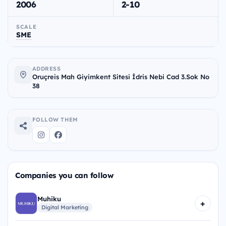
2006
2-10
SCALE
SME
ADDRESS
Oruçreis Mah Giyimkent Sitesi İdris Nebi Cad 3.Sok No
38
FOLLOW THEM
Companies you can follow
Muhiku
+
Digital Marketing