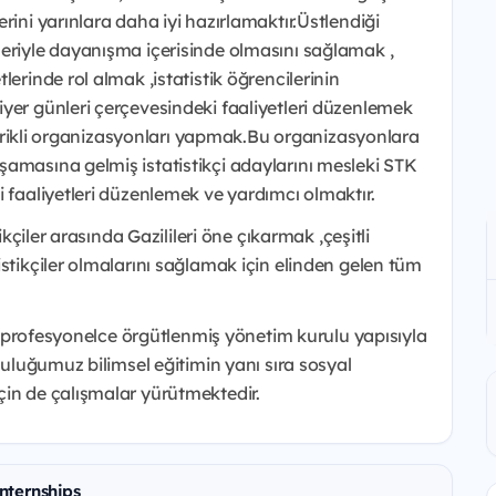
rini yarınlara daha iyi hazırlamaktır.Üstlendiği
leriyle dayanışma içerisinde olmasını sağlamak ,
erinde rol almak ,istatistik öğrencilerinin
yer günleri çerçevesindeki faaliyetleri düzenlemek
 içerikli organizasyonları yapmak.Bu organizasyonlara
şamasına gelmiş istatistikçi adaylarını mesleki STK
i faaliyetleri düzenlemek ve yardımcı olmaktır.
ikçiler arasında Gazilileri öne çıkarmak ,çeşitli
stikçiler olmalarını sağlamak için elinden gelen tüm
lik profesyonelce örgütlenmiş yönetim kurulu yapısıyla
pluluğumuz bilimsel eğitimin yanı sıra sosyal
çin de çalışmalar yürütmektedir.
Internships