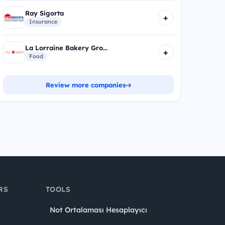
Ray Sigorta
+
Insurance
La Lorraine Bakery Gro...
+
Food
Review more companies
RS
TOOLS
Not Ortalaması Hesaplayıcı