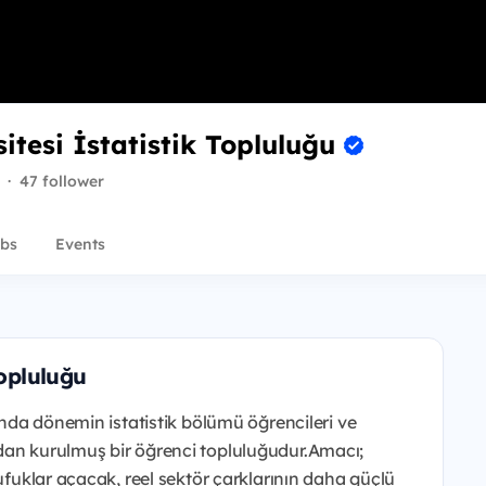
itesi İstatistik Topluluğu
·
47 follower
bs
Events
Topluluğu
lında dönemin istatistik bölümü öğrencileri ve
dan kurulmuş bir öğrenci topluluğudur.Amacı;
 ufuklar açacak, reel sektör çarklarının daha güçlü