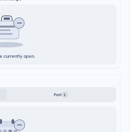
e currently open.
Past
1