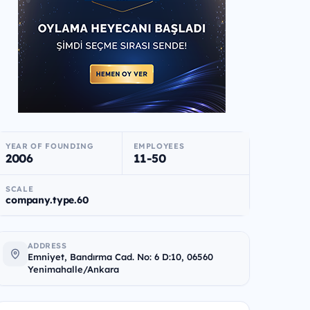
YEAR OF FOUNDING
EMPLOYEES
2006
11-50
SCALE
company.type.60
ADDRESS
Emniyet, Bandırma Cad. No: 6 D:10, 06560
Yenimahalle/Ankara