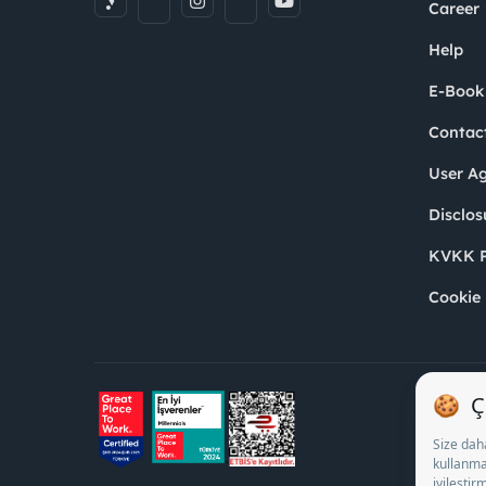
Career
Help
E-Book
Contac
User A
Disclos
KVKK P
Cookie 