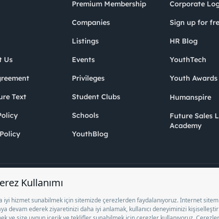
Premium Membership
Corporate Log
Companies
Sign up for fr
Listings
HR Blog
t Us
Events
YouthTech
greement
Privileges
Youth Award
ure Text
Student Clubs
Humanspire
olicy
Schools
Future Sales 
Academy
Policy
YouthBlog