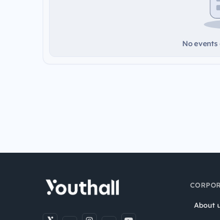
No events a
CORPOR
About 