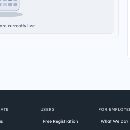
re currently live.
ATE
USERS
FOR EMPLOYE
us
Free Registration
What We Do?