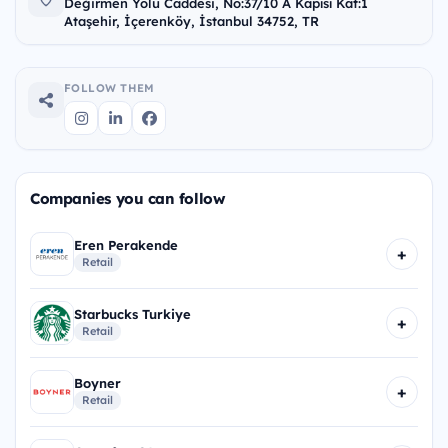
Değirmen Yolu Caddesi, No:37/10 A Kapısı Kat:1
Ataşehir, İçerenköy, İstanbul 34752, TR
FOLLOW THEM
Companies you can follow
Eren Perakende
+
Retail
Starbucks Turkiye
+
Retail
Boyner
+
Retail