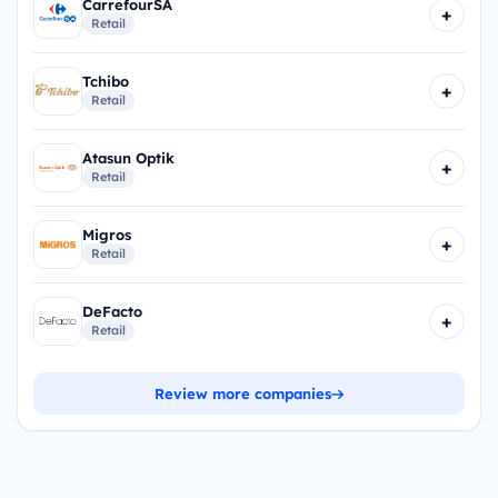
CarrefourSA
+
Retail
Tchibo
+
Retail
Atasun Optik
+
Retail
Migros
+
Retail
DeFacto
+
Retail
Review more companies