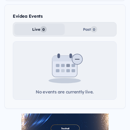
Evidea Events
Live
Past
0
0
No events are currently live.