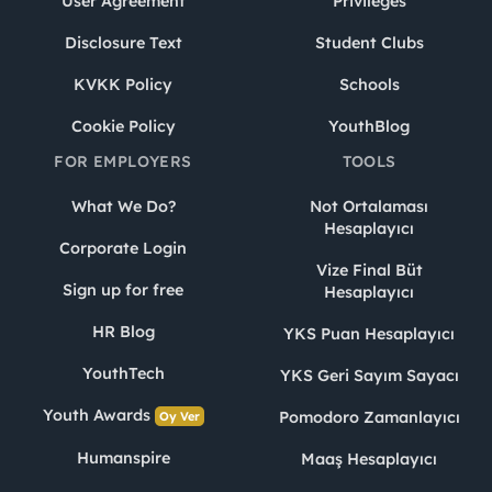
User Agreement
Privileges
Disclosure Text
Student Clubs
KVKK Policy
Schools
Cookie Policy
YouthBlog
FOR EMPLOYERS
TOOLS
What We Do?
Not Ortalaması
Hesaplayıcı
Corporate Login
Vize Final Büt
Sign up for free
Hesaplayıcı
HR Blog
YKS Puan Hesaplayıcı
YouthTech
YKS Geri Sayım Sayacı
Youth Awards
Pomodoro Zamanlayıcı
Oy Ver
Humanspire
Maaş Hesaplayıcı