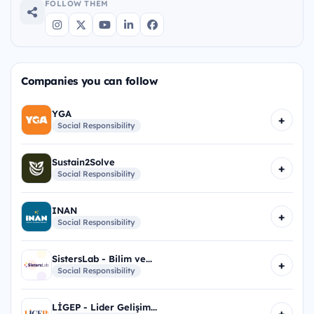
FOLLOW THEM
Companies you can follow
YGA
+
Social Responsibility
Sustain2Solve
+
Social Responsibility
INAN
+
Social Responsibility
SistersLab - Bilim ve...
+
Social Responsibility
LİGEP - Lider Gelişim...
+