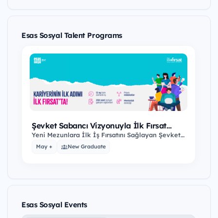
Esas Sosyal Talent Programs
Şevket Sabancı Vizyonuyla İlk Fırsat
Programı
Yeni Mezunlara İlk İş Fırsatını Sağlayan Şevket
Sabancı Vizyonuyla İlk Fırsat Programı
May +
New Graduate
Başvuruları…
Esas Sosyal Events