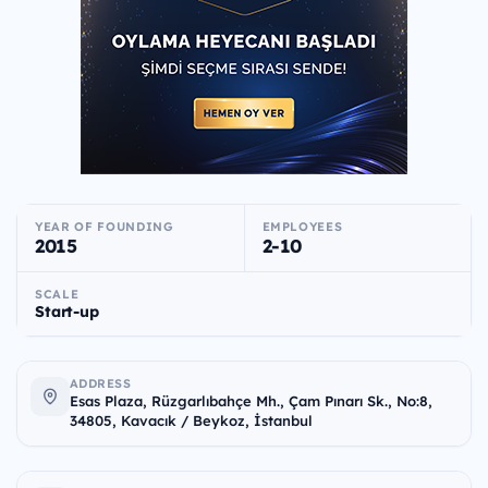
YEAR OF FOUNDING
EMPLOYEES
2015
2-10
SCALE
Start-up
ADDRESS
Esas Plaza, Rüzgarlıbahçe Mh., Çam Pınarı Sk., No:8,
34805, Kavacık / Beykoz, İstanbul