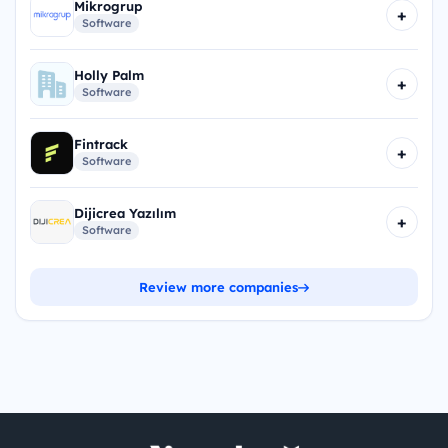
Mikrogrup
+
Software
Holly Palm
+
Software
Fintrack
+
Software
Dijicrea Yazılım
+
Software
Review more companies