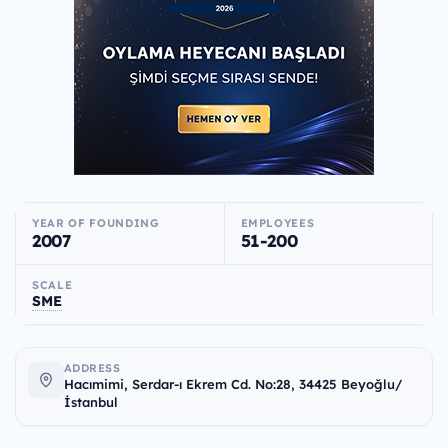
YEAR OF FOUNDING
EMPLOYEES
2007
51-200
SCALE
SME
ADDRESS
Hacımimi, Serdar-ı Ekrem Cd. No:28, 34425 Beyoğlu/
İstanbul