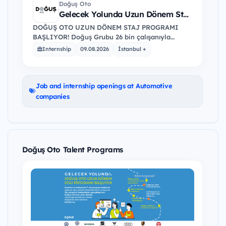
Doğuş Oto
Gelecek Yolunda Uzun Dönem Staj
Programı’26
DOĞUŞ OTO UZUN DÖNEM STAJ PROGRAMI
BAŞLIYOR! Doğuş Grubu 26 bin çalışanıyla
otomotiv; inşaat, medya, yeme-içme, turizm &
Internship
09.08.2026
İstanbul +
perakende, gayrimenkul, enerji ve…
Job and internship openings at Automotive
companies
Doğuş Oto Talent Programs