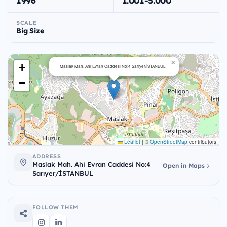
1996
1.001-5.000
SCALE
Big Size
×
+
Maslak Mah. Ahi Evran Caddesi No:4 Sarıyer/İSTANBUL
−
Leaflet
|
©
OpenStreetMap
contributors
ADDRESS
Maslak Mah. Ahi Evran Caddesi No:4
Open in Maps
Sarıyer/İSTANBUL
FOLLOW THEM