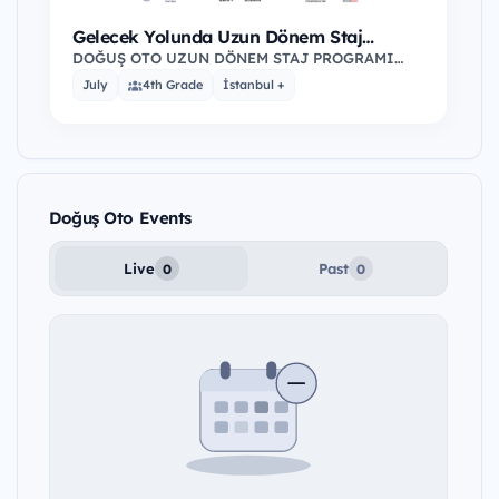
Gelecek Yolunda Uzun Dönem Staj
Programı’25
DOĞUŞ OTO UZUN DÖNEM STAJ PROGRAMI
BAŞLIYOR! Doğuş Grubu 19 bin çalışanıyla
July
4th Grade
İstanbul +
otomotiv; inşaat…
Doğuş Oto Events
Live
Past
0
0