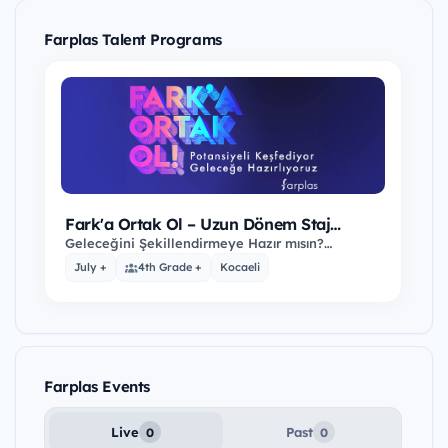
Farplas Talent Programs
Fark'a Ortak Ol – Uzun Dönem Staj
Programı (2025–2026)
Geleceğini Şekillendirmeye Hazır mısın?
Farplas’ın, geleceğin mühendislerini,
July +
4th Grade +
Kocaeli
tasarımcılarını ve…
Farplas Events
Live
Past
0
0