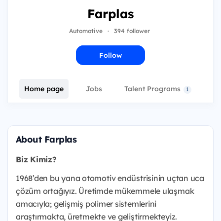
Farplas
Automotive
·
394 follower
Follow
Home page
Jobs
Talent Programs
E
1
About Farplas
Biz Kimiz?
1968’den bu yana otomotiv endüstrisinin uçtan uca
çözüm ortağıyız. Üretimde mükemmele ulaşmak
amacıyla; gelişmiş polimer sistemlerini
araştırmakta, üretmekte ve geliştirmekteyiz.