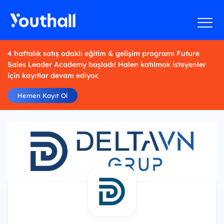
4 haftalık satış odaklı eğitim & gelişim programı Future
Sales Leader Academy başladı! Halen katılmak isteyenler
için kayıtlar devam ediyor.
Hemen Kayıt Ol