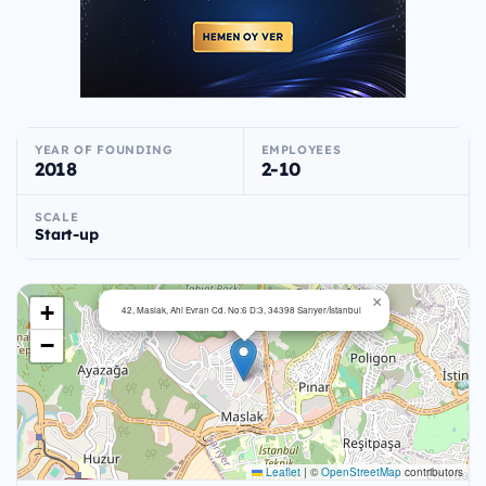
YEAR OF FOUNDING
EMPLOYEES
2018
2-10
SCALE
Start-up
×
+
42, Maslak, Ahi Evran Cd. No:6 D:3, 34398 Sarıyer/İstanbul
−
Leaflet
|
©
OpenStreetMap
contributors