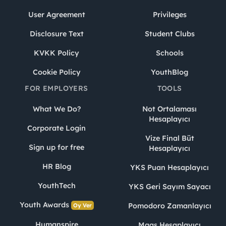
User Agreement
Privileges
Disclosure Text
Student Clubs
KVKK Policy
Schools
Cookie Policy
YouthBlog
FOR EMPLOYERS
TOOLS
What We Do?
Not Ortalaması
Hesaplayıcı
Corporate Login
Vize Final Büt
Sign up for free
Hesaplayıcı
HR Blog
YKS Puan Hesaplayıcı
YouthTech
YKS Geri Sayım Sayacı
Youth Awards
Pomodoro Zamanlayıcı
Oy Ver
Humanspire
Maaş Hesaplayıcı