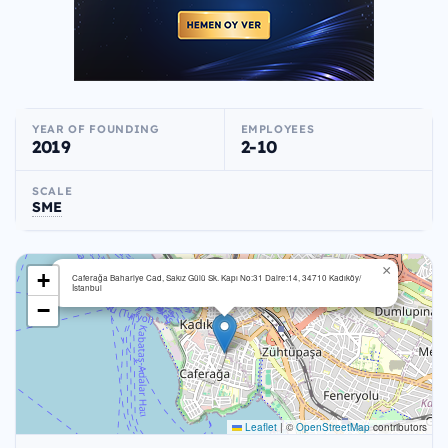
YEAR OF FOUNDING
EMPLOYEES
2019
2-10
SCALE
SME
×
+
Caferağa Bahariye Cad, Sakız Gülü Sk. Kapı No:31 Daire:14, 34710 Kadıköy/
İstanbul
−
Leaflet
|
©
OpenStreetMap
contributors