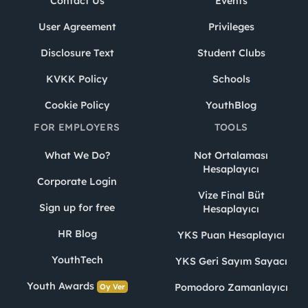
Contact Us
Events
User Agreement
Privileges
Disclosure Text
Student Clubs
KVKK Policy
Schools
Cookie Policy
YouthBlog
FOR EMPLOYERS
TOOLS
What We Do?
Not Ortalaması
Hesaplayıcı
Corporate Login
Vize Final Büt
Sign up for free
Hesaplayıcı
HR Blog
YKS Puan Hesaplayıcı
YouthTech
YKS Geri Sayım Sayacı
Youth Awards
Pomodoro Zamanlayıcı
Oy Ver