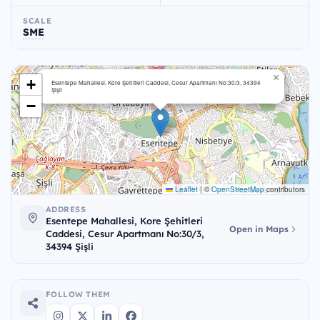
SCALE
SME
×
+
Esentepe Mahallesi, Kore Şehitleri Caddesi, Cesur Apartmanı No:30/3, 34394
Şişli
−
Leaflet
|
©
OpenStreetMap
contributors
ADDRESS
Esentepe Mahallesi, Kore Şehitleri
Open in Maps
Caddesi, Cesur Apartmanı No:30/3,
34394 Şişli
FOLLOW THEM