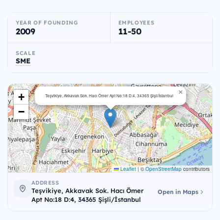
YEAR OF FOUNDING
EMPLOYEES
2009
11-50
SCALE
SME
×
+
Teşvikiye, Akkavak Sok. Hacı Ömer Apt No:18 D:4, 34365 Şişli/İstanbul
−
Leaflet
|
©
OpenStreetMap
contributors
ADDRESS
Teşvikiye, Akkavak Sok. Hacı Ömer
Open in Maps
Apt No:18 D:4, 34365 Şişli/İstanbul