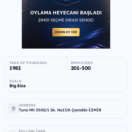
YEAR OF FOUNDING
EMPLOYEES
1982
201-500
SCALE
Big Size
ADDRESS
Tuna Mh 5500/1 Sk. No17/A Çamdibi-İZMİR
FOLLOW THEM