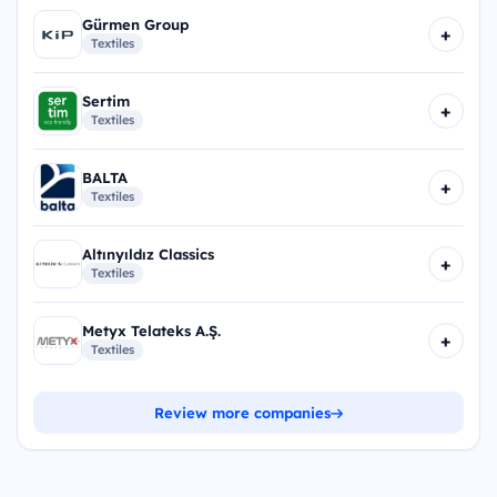
Gürmen Group
+
Textiles
Sertim
+
Textiles
BALTA
+
Textiles
Altınyıldız Classics
+
Textiles
Metyx Telateks A.Ş.
+
Textiles
Review more companies