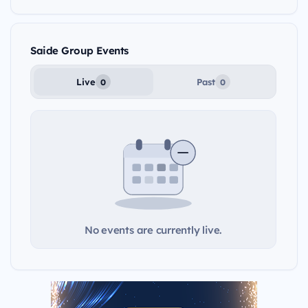
Saide Group Events
Live
Past
0
0
No events are currently live.