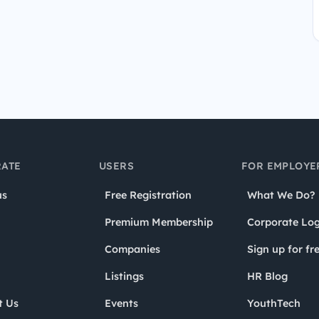
ATE
USERS
FOR EMPLOYE
us
Free Registration
What We Do?
Premium Membership
Corporate Log
Companies
Sign up for fr
Listings
HR Blog
t Us
Events
YouthTech