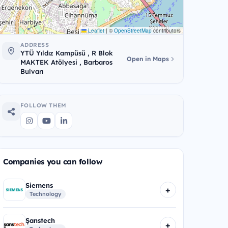
Leaflet
|
©
OpenStreetMap
contributors
ADDRESS
YTÜ Yıldız Kampüsü , R Blok
Open in Maps
MAKTEK Atölyesi , Barbaros
Bulvarı
FOLLOW THEM
Companies you can follow
Siemens
+
Technology
Şanstech
+