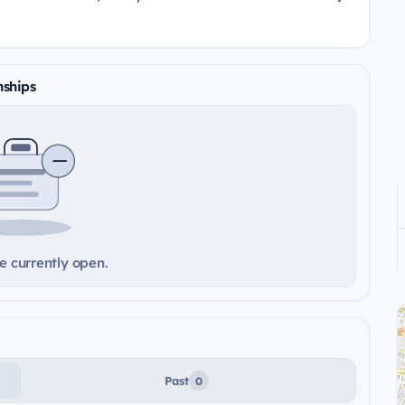
nships
e currently open.
Past
0