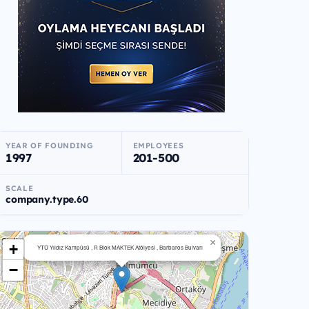
YEAR OF FOUNDING
EMPLOYEES
1997
201-500
SCALE
company.type.60
×
+
YTÜ Yıldız Kampüsü , R Blok MAKTEK Atölyesi , Barbaros Bulvarı
−