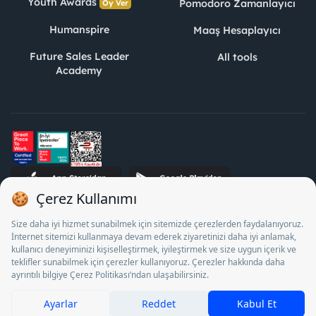
Youth Awards
Pomodoro Zamanlayıcı
Oy Ver
Humanspire
Maaş Hesaplayıcı
Future Sales Leader
All tools
Academy
STJ Human Resources Informatics and Consultancy Inc. as a
Private Employment Agency to operate between 13/05/2025 -
12/05/2028, Turkey Employment Agency by 18/04/2025 date
and 18095710 numbered decision in accordance with the
document No. 1078 operates with. Pursuant to Law No. 4904,
it is forbidden to charge fees from job seekers.