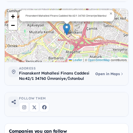
×
+
Finanskent Mahallesi Finans Caddesi No:42/1 34760 Ümraniye/İstanbul
−
Leaflet
|
©
OpenStreetMap
contributors
ADDRESS
Finanskent Mahallesi Finans Caddesi
Open in Maps
No:42/1 34760 Ümraniye/İstanbul
FOLLOW THEM
Companies you can follow