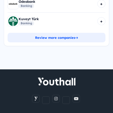
Odeabank
+
Banking
Kuveyt Türk
+
Banking
Review more companies