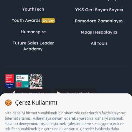
YouthTech
YKS Geri Sayım Sayacı
Youth Awards
Pomodoro Zamanlayıcı
Oy Ver
Humanspire
Maaş Hesaplayıcı
Future Sales Leader
All tools
Academy
STJ Human Resources Informatics and Consultancy Inc. as a
Private Employment Agency to operate between 13/05/2025 -
12/05/2028, Turkey Employment Agency by 18/04/2025 date