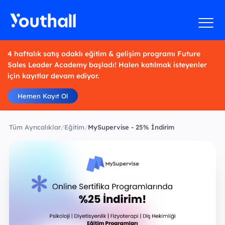
4 haftalık satış odaklı eğitim & gelişim programı Future
Sales Leader Academy başladı! Halen katılmak isteyenler
için kayıtlar devam ediyor.
Hemen Kayıt Ol
Tüm Ayrıcalıklar
/
Eğitim
/
MySupervise - 25% İndirim