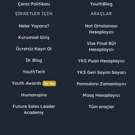
Çerez Politikası
YouthBlog
ŞIRKETLER İÇIN
ARAÇLAR
Neler Yaparız?
Not Ortalaması
Hesaplayıcı
Kurumsal Giriş
Vize Final Büt
Ücretsiz Kayıt Ol
Hesaplayıcı
İK Blog
YKS Puan Hesaplayıcı
YouthTech
YKS Geri Sayım Sayacı
Youth Awards
Pomodoro Zamanlayıcı
Oy Ver
Humanspire
Maaş Hesaplayıcı
Future Sales Leader
Tüm araçlar
Academy