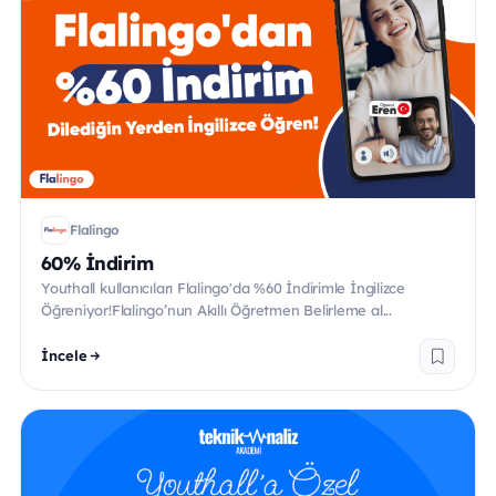
Flalingo
60% İndirim
Youthall kullanıcıları Flalingo'da %60 İndirimle İngilizce
Öğreniyor!Flalingo’nun Akıllı Öğretmen Belirleme al...
İncele