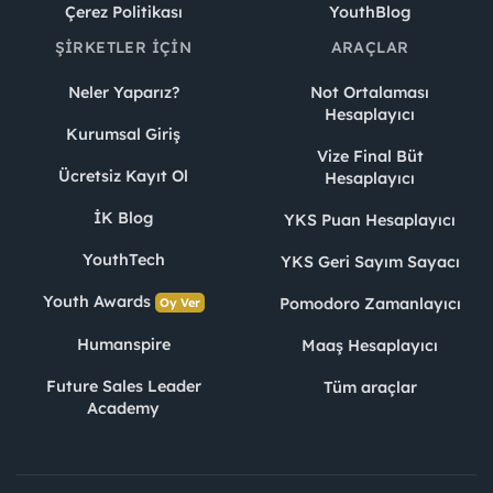
Çerez Politikası
YouthBlog
ŞIRKETLER İÇIN
ARAÇLAR
Neler Yaparız?
Not Ortalaması
Hesaplayıcı
Kurumsal Giriş
Vize Final Büt
Ücretsiz Kayıt Ol
Hesaplayıcı
İK Blog
YKS Puan Hesaplayıcı
YouthTech
YKS Geri Sayım Sayacı
Youth Awards
Pomodoro Zamanlayıcı
Oy Ver
Humanspire
Maaş Hesaplayıcı
Future Sales Leader
Tüm araçlar
Academy