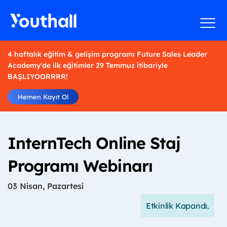
4 haftalık eğitim & gelişim programı Future Sales Leader
Academy'de ilk eğitimler 29 Temmuz itibariyle
BAŞLIYOORRRR!
Hemen Kayıt Ol
InternTech Online Staj
Programı Webinarı
03 Nisan, Pazartesi
Etkinlik Kapandı.