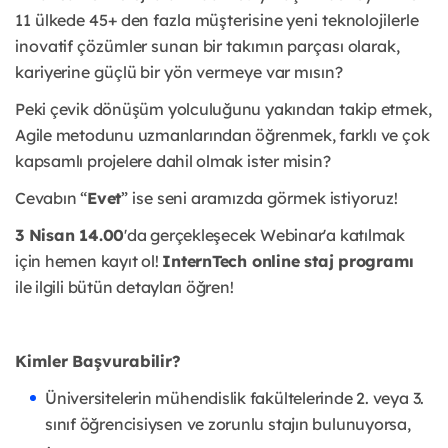
11 ülkede 45+ den fazla müşterisine yeni teknolojilerle
inovatif çözümler sunan bir takımın parçası olarak,
kariyerine güçlü bir yön vermeye var mısın?
Peki çevik dönüşüm yolculuğunu yakından takip etmek,
Agile metodunu uzmanlarından öğrenmek, farklı ve çok
kapsamlı projelere dahil olmak ister misin?
Cevabın “
Eve
t
” ise seni aramızda görmek istiyoruz!
3 Nisan 14.00
'da gerçekleşecek Webinar'a katılmak
için hemen kayıt ol!
InternTech online staj programı
ile ilgili bütün detayları öğren!
Kimler Başvurabilir?
Üniversitelerin mühendislik fakültelerinde 2. veya 3.
sınıf öğrencisiysen ve zorunlu stajın bulunuyorsa,