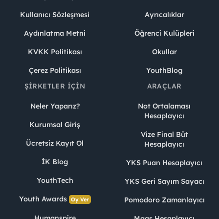
Kullanıcı Sözleşmesi
Ayrıcalıklar
Aydınlatma Metni
Öğrenci Kulüpleri
KVKK Politikası
Okullar
Çerez Politikası
YouthBlog
ŞIRKETLER İÇIN
ARAÇLAR
Neler Yaparız?
Not Ortalaması
Hesaplayıcı
Kurumsal Giriş
Vize Final Büt
Ücretsiz Kayıt Ol
Hesaplayıcı
İK Blog
YKS Puan Hesaplayıcı
YouthTech
YKS Geri Sayım Sayacı
Youth Awards
Pomodoro Zamanlayıcı
Oy Ver
Humanspire
Maaş Hesaplayıcı