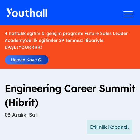
4 haftalık eğitim & gelişim programı Future Sales Leader
Academy'de ilk eğitimler 29 Temmuz itibariyle
BAŞLIYOORRRR!
Hemen Kayıt Ol
Engineering Career Summit
(Hibrit)
03 Aralık, Salı
Etkinlik Kapandı.