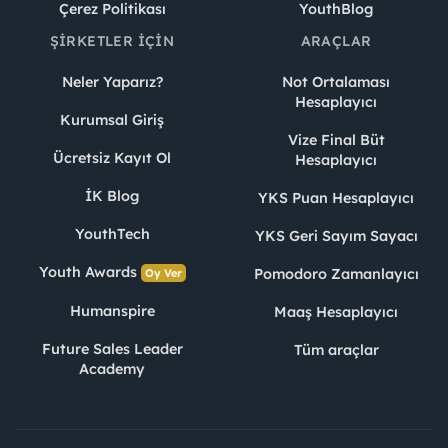
Çerez Politikası
YouthBlog
ŞIRKETLER İÇIN
ARAÇLAR
Neler Yaparız?
Not Ortalaması
Hesaplayıcı
Kurumsal Giriş
Vize Final Büt
Ücretsiz Kayıt Ol
Hesaplayıcı
İK Blog
YKS Puan Hesaplayıcı
YouthTech
YKS Geri Sayım Sayacı
Youth Awards
Pomodoro Zamanlayıcı
Oy Ver
Humanspire
Maaş Hesaplayıcı
Future Sales Leader
Tüm araçlar
Academy