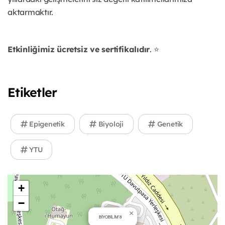
aktarmaktır.
Etkinliğimiz ücretsiz ve sertifikalıdır
. ⭐️
Etiketler
Epigenetik
Biyoloji
Genetik
YTU
+
−
×
BİYOBİLİM'8