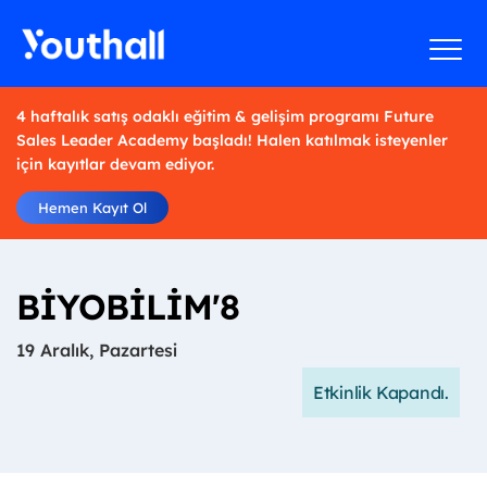
4 haftalık satış odaklı eğitim & gelişim programı Future
Sales Leader Academy başladı! Halen katılmak isteyenler
için kayıtlar devam ediyor.
Hemen Kayıt Ol
BİYOBİLİM'8
19 Aralık, Pazartesi
Etkinlik Kapandı.