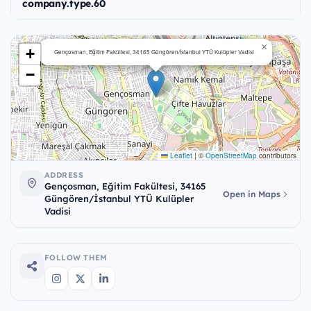
company.type.60
×
+
Gençosman, Eğitim Fakültesi, 34165 Güngören/İstanbul YTÜ Kulüpler Vadisi
−
Leaflet
|
©
OpenStreetMap
contributors
ADDRESS
Gençosman, Eğitim Fakültesi, 34165
Open in Maps
Güngören/İstanbul YTÜ Kulüpler
Vadisi
FOLLOW THEM