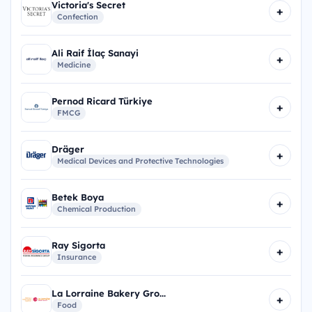
Victoria's Secret
+
Confection
Ali Raif İlaç Sanayi
+
Medicine
Pernod Ricard Türkiye
+
FMCG
Dräger
+
Medical Devices and Protective Technologies
Betek Boya
+
Chemical Production
Ray Sigorta
+
Insurance
La Lorraine Bakery Gro...
+
Food