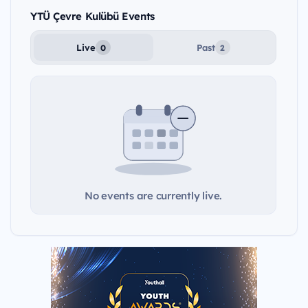
YTÜ Çevre Kulübü Events
Live
Past
0
2
No events are currently live.