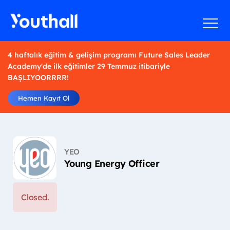
4 haftalık eğitim & gelişim programı Future Sales Leader
Academy'de ilk eğitimler 29 Temmuz itibariyle
BAŞLIYOORRRR!
Hemen Kayıt Ol
YEO
Young Energy Officer
Closed.