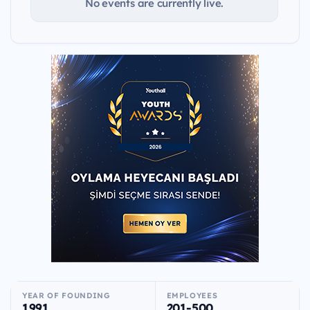
No events are currently live.
YEAR OF FOUNDING
EMPLOYEES
1991
201-500