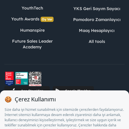
YouthTech
YKS Geri Sayım Sayacı
Youth Awards
Pomodoro Zamanlayıcı
Oy Ver
Humanspire
Maaş Hesaplayıcı
Future Sales Leader
All tools
Academy
STJ Human Resources Informatics and Consultancy Inc. as a
Private Employment Agency to operate between 13/05/2025 -
12/05/2028, Turkey Employment Agency by 18/04/2025 date