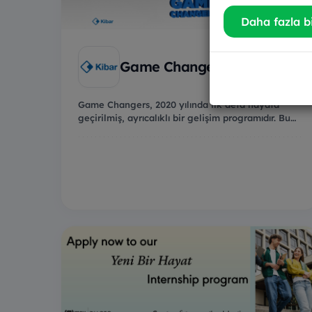
Daha fazla bi
Game Changers
Game Changers, 2020 yılında ilk defa hayata
geçirilmiş, ayrıcalıklı bir gelişim programıdır. Bu
pro...