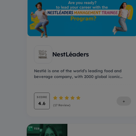
NestLéaders
Nestlé is one of the world’s leading food and
beverage company, with 2000 global iconic
brands and o...
SCORE
+
4.6
(17 Review)