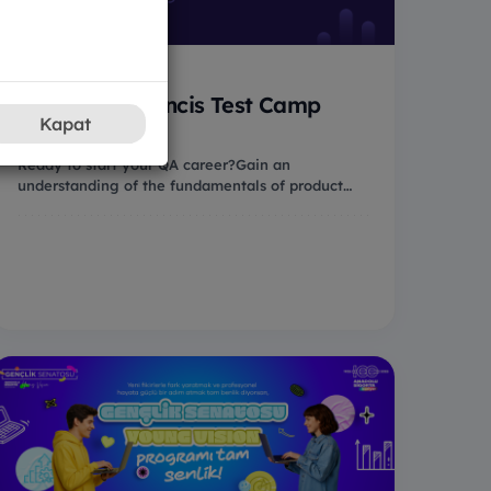
Commencis Test Camp
Kapat
Ready to start your QA career?Gain an
understanding of the fundamentals of product
testing to get re...