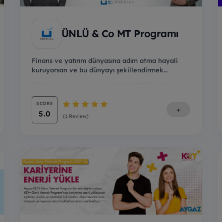
ÜNLÜ & Co MT Programı
Finans ve yatırım dünyasına adım atma hayali
kuruyorsan ve bu dünyayı şekillendirmek
istiyorsan, Ü...
SCORE
+
5.0
(1 Review)