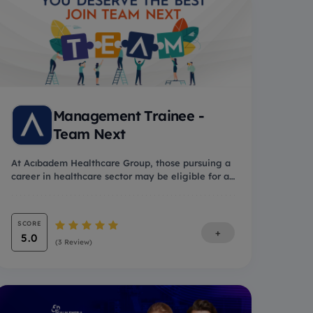
Management Trainee -
Team Next
At Acıbadem Healthcare Group, those pursuing a
career in healthcare sector may be eligible for a
Man...
SCORE
+
5.0
(3 Review)