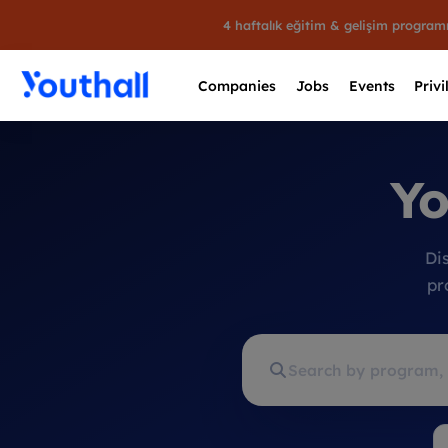
4 haftalık eğitim & gelişim progra
Companies
Jobs
Events
Privi
Yo
Di
pr