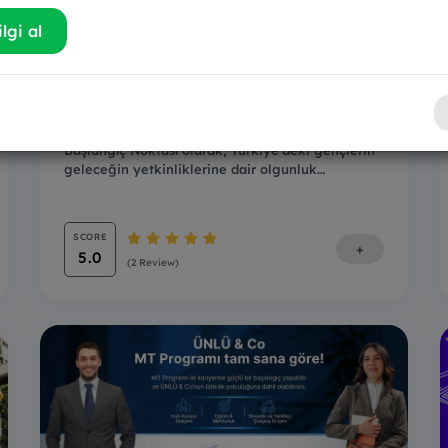
lgi al
Skillswatch
Başlangıç Noktası olarak, Türkiye'deki gençlerin
geleceğin yetkinliklerine dair olgunluk
seviyesini...
SCORE
+
5.0
(2 Review)