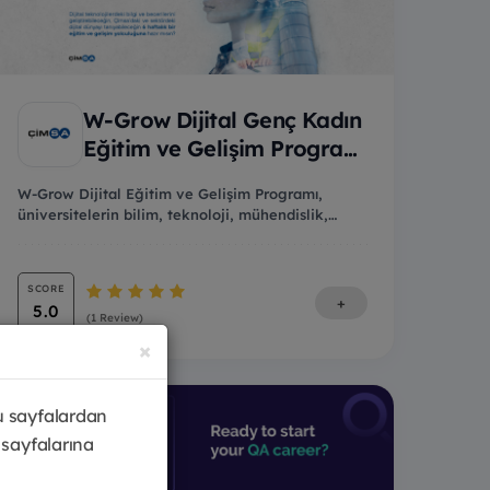
W-Grow Dijital Genç Kadın
Eğitim ve Gelişim Progra...
W-Grow Dijital Eğitim ve Gelişim Programı,
üniversitelerin bilim, teknoloji, mühendislik,
matematik...
SCORE
+
5.0
(1 Review)
×
u sayfalardan
 sayfalarına