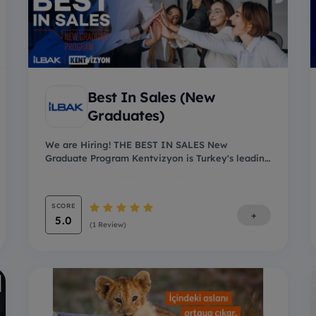
Best In Sales (New
Graduates)
We are Hiring! THE BEST IN SALES New
Graduate Program Kentvizyon is Turkey's leading
advertisi...
SCORE
+
5.0
(1 Review)