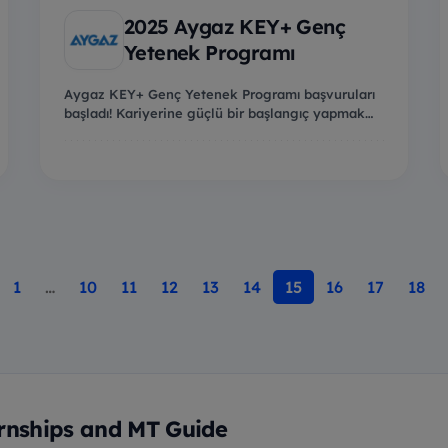
2025 Aygaz KEY+ Genç
Yetenek Programı
Aygaz KEY+ Genç Yetenek Programı başvuruları
başladı! Kariyerine güçlü bir başlangıç yapmak
ve Aygaz...
1
…
10
11
12
13
14
15
16
17
18
rnships and MT Guide