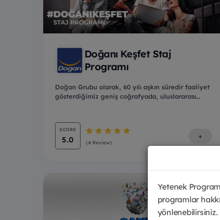
Doğanı Keşfet Staj
Programı
Doğan Grubu olarak, 60 yılı aşkın süredir faaliyet
gösterdiğimiz geniş coğrafyada, uluslararası
grup...
SCORE
+
5.0
(4 Review)
Yetenek Programl
programlar hakkı
yönlenebilirsiniz.