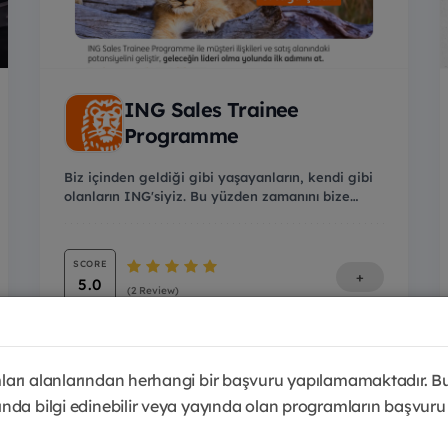
ING Sales Trainee
Programme
Biz içinden geldiği gibi yaşayanların, kendi gibi
olanların ING'siyiz. Bu yüzden zamanını bize
deği...
SCORE
+
5.0
(2 Review)
arı alanlarından herhangi bir başvuru yapılamamaktadır. B
nda bilgi edinebilir veya yayında olan programların başvuru