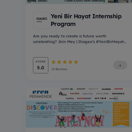
Yeni Bir Hayat Internship
Program
Are you ready to create a future worth
celebrating? Join Mey | Diageo’s #YeniBirHayat
Internship Pr...
SCORE
+
5.0
(3 Review)