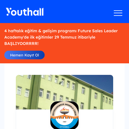
4 haftalık eğitim & gelişim programı Future Sales Leader
Academy'de ilk eğitimler 29 Temmuz itibariyle
BAŞLIYOORRRR!
Hemen Kayıt Ol