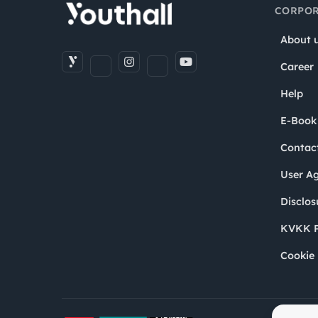
CORPOR
About 
Career
Help
E-Book
Contac
User A
Disclos
KVKK P
Cookie 