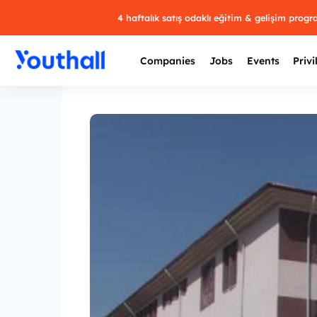
4 haftalık satış odaklı eğitim & gelişim prog
Companies
Jobs
Events
Privi