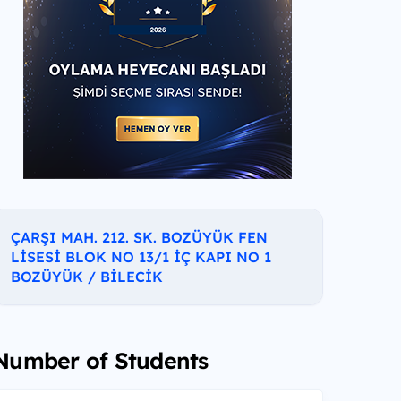
ÇARŞI MAH. 212. SK. BOZÜYÜK FEN
LİSESİ BLOK NO 13/1 İÇ KAPI NO 1
BOZÜYÜK / BİLECİK
Number of Students