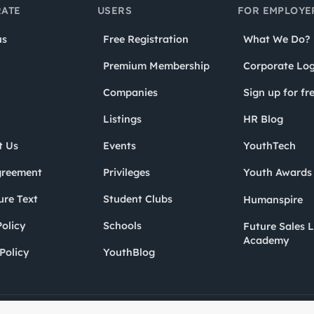
ATE
USERS
FOR EMPLOYE
us
Free Registration
What We Do?
Premium Membership
Corporate Log
Companies
Sign up for fr
Listings
HR Blog
t Us
Events
YouthTech
greement
Privileges
Youth Award
ure Text
Student Clubs
Humanspire
olicy
Schools
Future Sales 
Academy
Policy
YouthBlog