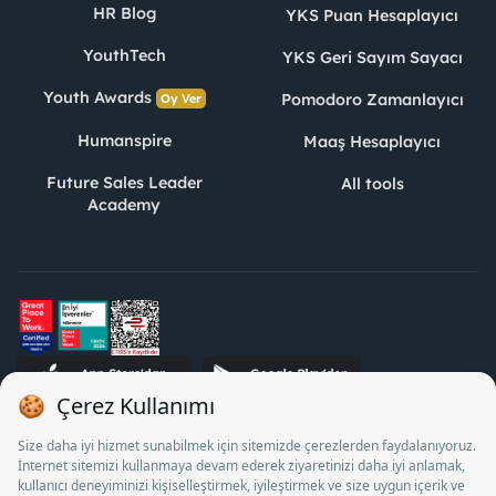
HR Blog
YKS Puan Hesaplayıcı
YouthTech
YKS Geri Sayım Sayacı
Youth Awards
Pomodoro Zamanlayıcı
Oy Ver
Humanspire
Maaş Hesaplayıcı
Future Sales Leader
All tools
Academy
STJ Human Resources Informatics and Consultancy Inc. as a
Private Employment Agency to operate between 13/05/2025 -